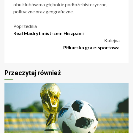
obu klubów ma głębokie podłoże historyczne,
polityczne oraz geograficzne.
Nawigacja
Poprzednia
Real Madryt mistrzem Hiszpanii
wpisu
Kolejna
Piłkarska gra e-sportowa
Przeczytaj również