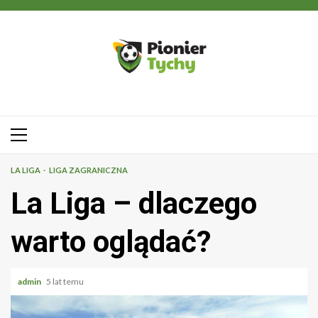
Przejdź
do
treści
Menu
główne
LA LIGA
LIGA ZAGRANICZNA
La Liga – dlaczego
warto oglądać?
admin
5 lat temu