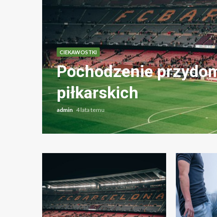
CIEKAWOSTKI
Pochodzenie przydom
e?
piłkarskich
admin
4 lata temu