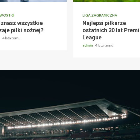
AWOSTKI
LIGA ZAGRANICZNA
 znasz wszystkie
Najlepsi piłkarze
aje piłki nożnej?
ostatnich 30 lat Premi
League
n
4 lata temu
admin
4 lata temu