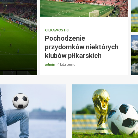
CIEKAWOSTKI
AC MILAN
KLUBY
Pochodzenie
Czy AC Milan może 
przydomków niektórych
jeszcze wielki?
klubów piłkarskich
admin
4 lata temu
admin
5 lat temu