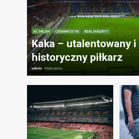
AC MILAN
CIEKAWOSTKI
REAL MADRYT
Kaka – utalentowany i
historyczny piłkarz
admin
4 lata temu