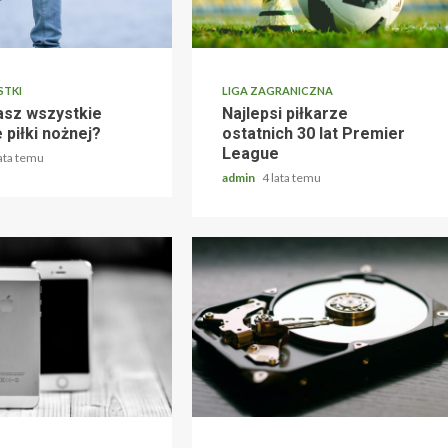
STKI
LIGA ZAGRANICZNA
asz wszystkie
Najlepsi piłkarze
 piłki nożnej?
ostatnich 30 lat Premier
League
lata temu
admin
4 lata temu
POZOSTAŁE
Dlaczego iPhony są
nieustannie tak popularne?
admin
4 lata temu