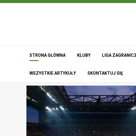
Przejdź
do
treści
STRONA GŁÓWNA
KLUBY
LIGA ZAGRANIC
WSZYSTKIE ARTYKUŁY
SKONTAKTUJ SIĘ