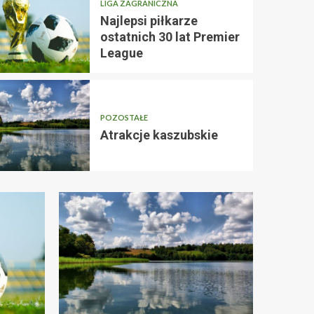
LIGA ZAGRANICZNA
Najlepsi piłkarze
ostatnich 30 lat Premier
League
AC MILAN
CIEKAWOSTKI
REAL MADRYT
być
Kaka – utalentowa
POZOSTAŁE
historyczny piłkar
Atrakcje kaszubskie
admin
4 lata temu