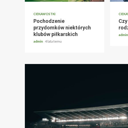
CIEKAWOSTKI
CIEK
Pochodzenie
Czy
przydomków niektórych
rodz
klubów piłkarskich
admi
admin
4 lata temu