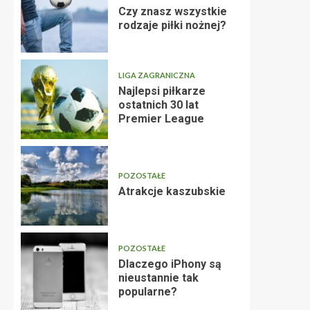
Czy znasz wszystkie
rodzaje piłki nożnej?
LIGA ZAGRANICZNA
Najlepsi piłkarze
ostatnich 30 lat
CIEKAWOSTKI
Premier League
Czy znasz wszystkie rodzaj
admin
4 lata temu
POZOSTAŁE
Atrakcje kaszubskie
POZOSTAŁE
Dlaczego iPhony są
nieustannie tak
popularne?