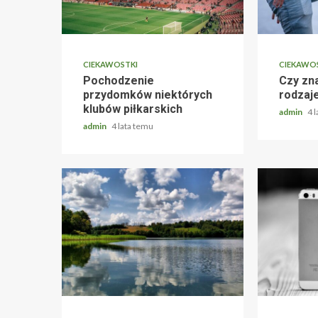
CIEKAWOSTKI
CIEKAWO
Pochodzenie
Czy zn
przydomków niektórych
rodzaje
klubów piłkarskich
admin
4 
admin
4 lata temu